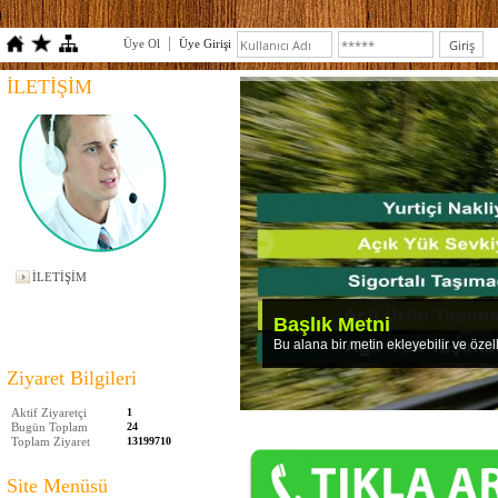
Üye Ol
Üye Girişi
İLETİŞİM
İLETİŞİM
Ziyaret Bilgileri
Aktif Ziyaretçi
1
Bugün Toplam
24
Toplam Ziyaret
13199710
Site Menüsü