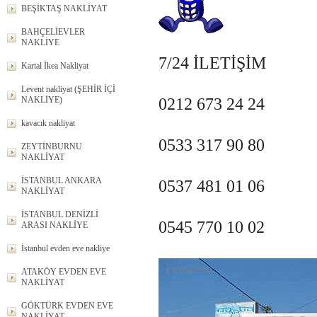
BEŞİKTAŞ NAKLİYAT
BAHÇELİEVLER
NAKLİYE
7/24 İLETİŞİM
Kartal İkea Nakliyat
Levent nakliyat (ŞEHİR İÇİ
NAKLİYE)
0212 673 24 24
kavacık nakliyat
0533 317 90 80
ZEYTİNBURNU
NAKLİYAT
İSTANBUL ANKARA
0537 481 01 06
NAKLİYAT
İSTANBUL DENİZLİ
0545 770 10 02
ARASI NAKLİYE
İstanbul evden eve nakliye
ATAKÖY EVDEN EVE
NAKLİYAT
GÖKTÜRK EVDEN EVE
NAKLİYAT