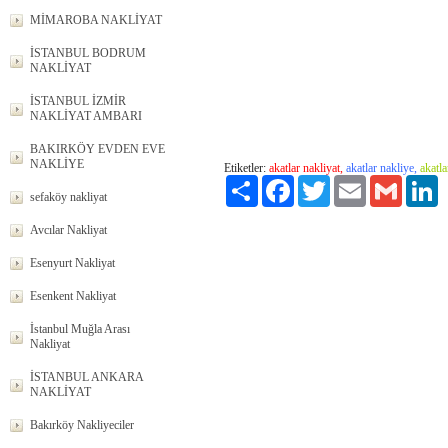
MİMAROBA NAKLİYAT
İSTANBUL BODRUM
NAKLİYAT
İSTANBUL İZMİR
NAKLİYAT AMBARI
BAKIRKÖY EVDEN EVE
NAKLİYE
Etiketler:
akatlar nakliyat,
akatlar nakliye,
akatla
Paylaş
Facebook
Twitter
Email
Gmail
L
sefaköy nakliyat
Avcılar Nakliyat
Esenyurt Nakliyat
Esenkent Nakliyat
İstanbul Muğla Arası
Nakliyat
İSTANBUL ANKARA
NAKLİYAT
Bakırköy Nakliyeciler