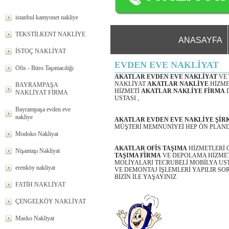
istanbul kamyonet nakliye
TEKSTİLKENT NAKLİYE
ANASAYFA
İSTOÇ NAKLİYAT
EVDEN EVE NAKLİYAT
Ofis - Büro Taşımacılığı
AKATLAR EVDEN EVE NAKLİYAT
VE
NAKLİYAT
AKATLAR
NAKLİYE
HİZME
BAYRAMPAŞA
HİZMETİ
AKATLAR
NAKLİYE FİRMA
NAKLİYAT FİRMA
USTASI ,
Bayrampaşa evden eve
nakliye
AKATLAR EVDEN EVE NAKLİYE
ŞİR
MÜŞTERİ MEMNUNİYEİ HEP ÖN PLAN
Modoko Nakliyat
AKATLAR OFİS TAŞIMA
HİZMETLERİ 
Nişantaşı Nakliyat
TAŞIMA FİRMA
VE DEPOLAMA HİZME
MOLİYALARI TECRUBELİ MOBİLYA US
erenköy nakliyat
VE DEMONTAJ İŞLEMLERİ YAPILIR S
BİZİN İLE YAŞAYINIZ
FATİH NAKLİYAT
ÇENGELKÖY NAKLİYAT
Masko Nakliyat