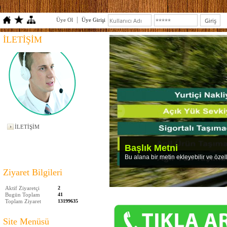
Üye Ol
Üye Girişi
İLETİŞİM
İLETİŞİM
Ziyaret Bilgileri
Aktif Ziyaretçi
2
Bugün Toplam
41
Toplam Ziyaret
13199635
Site Menüsü