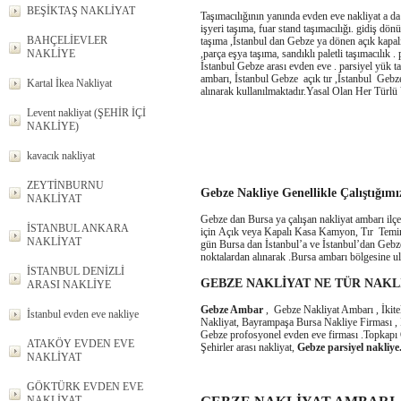
BEŞİKTAŞ NAKLİYAT
Taşımacılığının yanında evden eve nakliyat a d
işyeri taşıma, fuar stand taşımacılığı. gidiş dö
BAHÇELİEVLER
taşıma ,İstanbul dan Gebze ya dönen açık kapal
,parça eşya taşıma, sandıklı paletli taşımacılık 
NAKLİYE
İstanbul Gebze arası evden eve . parsiyel yük t
ambarı, İstanbul Gebze açık tır ,İstanbul Gebze
Kartal İkea Nakliyat
alınarak kullanılmaktadır.Yasal Olan Her Türlü 
Levent nakliyat (ŞEHİR İÇİ
NAKLİYE)
kavacık nakliyat
ZEYTİNBURNU
Gebze Nakliye
Genellikle Çalıştığımı
NAKLİYAT
Gebze dan Bursa ya çalışan nakliyat ambarı ilç
İSTANBUL ANKARA
için Açık veya Kapalı Kasa Kamyon, Tır Temin 
NAKLİYAT
gün Bursa dan İstanbul’a ve İstanbul’dan Gebze
noktalardan alınarak .Bursa ambarı bölgesine ul
İSTANBUL DENİZLİ
GEBZE NAKLİYAT NE TÜR NAKL
ARASI NAKLİYE
Gebze Ambar
, Gebze Nakliyat Ambarı , İkite
İstanbul evden eve nakliye
Nakliyat, Bayrampaşa Bursa Nakliye Firması , 
Gebze profosyonel evden eve firması .Topkapı
ATAKÖY EVDEN EVE
Şehirler arası nakliyat,
Gebze parsiyel nakliye
NAKLİYAT
GÖKTÜRK EVDEN EVE
NAKLİYAT