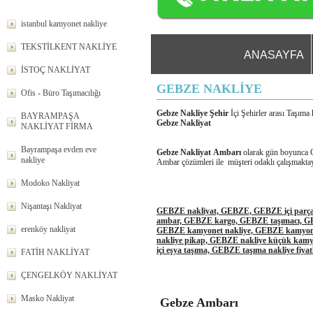
istanbul kamyonet nakliye
TEKSTİLKENT NAKLİYE
ANASAYFA
İSTOÇ NAKLİYAT
GEBZE NAKLİYE
Ofis - Büro Taşımacılığı
Gebze Nakliye Şehir
İçi Şehirler arası Taşım
BAYRAMPAŞA
Gebze Nakliyat
NAKLİYAT FİRMA
Bayrampaşa evden eve
Gebze Nakliyat Ambarı
olarak gün boyunca Ge
nakliye
Ambar çözümleri ile müşteri odaklı çalışmaktay
Modoko Nakliyat
Nişantaşı Nakliyat
GEBZE nakliyat, GEBZE, GEBZE içi parça
ambar, GEBZE kargo, GEBZE taşımacı, GEB
erenköy nakliyat
GEBZE kamyonet nakliye, GEBZE kamyon n
nakliye pikap, GEBZE nakliye küçük kamyo
içi eşya taşıma, GEBZE taşıma nakliye fiyatl
FATİH NAKLİYAT
ÇENGELKÖY NAKLİYAT
Masko Nakliyat
Gebze Ambarı