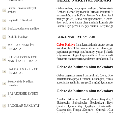
GEBZE NAKLİYAT AMBARI
İstanbul ankara nakliyat
Gebze ambar, parça eşya nakliyesi, Gebze Amba
Ambarı. Gebze Taşımacılık Firması, İstanbul Bu
ambarı
taşımacılığı, İstanbul’dan Gebze ‘ya giden Amba
nakliye şirketi, Bursa Nakliyat Ambarı, Gebze 
Beylikdüzü Nakliyat
üzeri açık veya kapalı olan araçlarla komple yü
İstanbul için gerekli tek şey bizimle iletişime g
Beykoz evden eve nakliye
Dudullu Nakliye
GEBZE NAKLİYE AMBARI
Gebze Nakliye
İnsanların aklında büyük sorun 
MASLAK NAKLİYE
ürünleri , büyük bir hizmet ile sizden alarak, gü
FİRMALARI
yapılması gerektiği için, bunu iyi yapan Şirketl
istiyorsanız. Doğru kapıyı çaldınız. Arayın tekl
FLORYA EVDEN EVE
firmamız hizmet vermeye devam etmektedir. Bizler
NAKLİYAT FİRMALARI
Gebze da bulunan alım noktaları
HALKALI NAKLİYAT
FİRMALARI
Gebze organize sanayii başta olmak üzere; Dilo
Mustafakemalpaşa, Orhaneli, Orhangazi, Yeniş
Zekeriyaköy Nakliyat
adreslerine teslimini en geç 2 iş günü içerisinde
firmaları
Gebze da bulunan alım noktaları
BAŞAKŞEHİR EVDEN
EVE
Avcılar , Ataşehir ,Atakent ,Arnavutköy den,
.Bahçeşehir ,Bahçelievler , Beylikdüzü , Be
BAĞCILAR NAKLİYAT
Çatalca , Çemberlitaş . Çağlayan , Cağaloğlu
Göztepe den, Florya .Göktürk , Güneşli . Güng