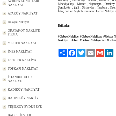
Karaköy , Kasımpaşa . Kartal , Kavacık , Ki
AVRUPA KONUTLARI
Mecidiyeköy . Merter , Nişantaşın , Ortaköy , 
NAKLİYAT
Şenlikköy , Şişli , Şirinevler , Tarabya . Ta
İstoç dan ve Zeytinburnu ndan Gebze Nakliye amb
ATAKÖY NAKLİYAT
Daloğlu Nakliyat
Etiketler
,
ORATAKÖY NAKLİYE
FİRMA
#Gebze Nakliye #Gebze Nakliyat #Gebze N
Nakliye Telefon #Gebze Nakliyeciler #Geb
MERTER NAKLİYAT
Paylaş
Facebook
Twitter
Email
Gmail
L
İMES NAKLİYAT
ESENLER NAKLİYAT
TOPKAPI NAKLİYAT
İSTANBUL UCUZ
NAKLİYE
KADIKÖY NAKLİYAT
HADIMKÖY NAKLİYE
YEŞİLKÖY EVDEN EVE
BAHÇELİEVLER